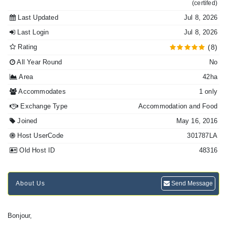
(certifed)
Last Updated
Jul 8, 2026
Last Login
Jul 8, 2026
Rating
(8)
All Year Round
No
Area
42ha
Accommodates
1 only
Exchange Type
Accommodation and Food
Joined
May 16, 2016
Host UserCode
301787LA
Old Host ID
48316
About Us
Send Message
Bonjour,