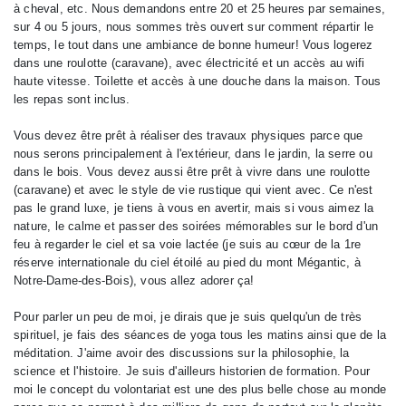
à cheval, etc. Nous demandons entre 20 et 25 heures par semaines,
sur 4 ou 5 jours, nous sommes très ouvert sur comment répartir le
temps, le tout dans une ambiance de bonne humeur! Vous logerez
dans une roulotte (caravane), avec électricité et un accès au wifi
haute vitesse. Toilette et accès à une douche dans la maison. Tous
les repas sont inclus.
Vous devez être prêt à réaliser des travaux physiques parce que
nous serons principalement à l'extérieur, dans le jardin, la serre ou
dans le bois. Vous devez aussi être prêt à vivre dans une roulotte
(caravane) et avec le style de vie rustique qui vient avec. Ce n'est
pas le grand luxe, je tiens à vous en avertir, mais si vous aimez la
nature, le calme et passer des soirées mémorables sur le bord d'un
feu à regarder le ciel et sa voie lactée (je suis au cœur de la 1re
réserve internationale du ciel étoilé au pied du mont Mégantic, à
Notre-Dame-des-Bois), vous allez adorer ça!
Pour parler un peu de moi, je dirais que je suis quelqu'un de très
spirituel, je fais des séances de yoga tous les matins ainsi que de la
méditation. J'aime avoir des discussions sur la philosophie, la
science et l'histoire. Je suis d'ailleurs historien de formation. Pour
moi le concept du volontariat est une des plus belle chose au monde