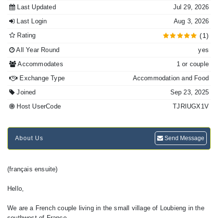
Last Updated
Jul 29, 2026
Last Login
Aug 3, 2026
Rating
(1)
All Year Round
yes
Accommodates
1 or couple
Exchange Type
Accommodation and Food
Joined
Sep 23, 2025
Host UserCode
TJRIUGX1V
About Us
Send Message
(français ensuite)
Hello,
We are a French couple living in the small village of Loubieng in the
southwest of France.