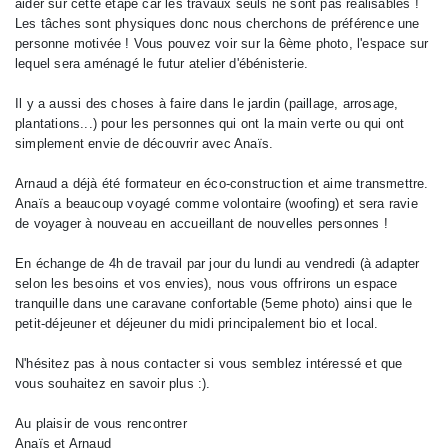
aider sur cette étape car les travaux seuls ne sont pas réalisables !
Les tâches sont physiques donc nous cherchons de préférence une
personne motivée ! Vous pouvez voir sur la 6ème photo, l'espace sur
lequel sera aménagé le futur atelier d'ébénisterie.
Il y a aussi des choses à faire dans le jardin (paillage, arrosage,
plantations...) pour les personnes qui ont la main verte ou qui ont
simplement envie de découvrir avec Anaïs.
Arnaud a déjà été formateur en éco-construction et aime transmettre.
Anaïs a beaucoup voyagé comme volontaire (woofing) et sera ravie
de voyager à nouveau en accueillant de nouvelles personnes !
En échange de 4h de travail par jour du lundi au vendredi (à adapter
selon les besoins et vos envies), nous vous offrirons un espace
tranquille dans une caravane confortable (5eme photo) ainsi que le
petit-déjeuner et déjeuner du midi principalement bio et local.
N'hésitez pas à nous contacter si vous semblez intéressé et que
vous souhaitez en savoir plus :).
Au plaisir de vous rencontrer
Anaïs et Arnaud